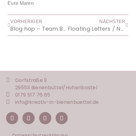
Eure Maren
VORHERIGER
NÄCHSTER
Blog hop – Team Bastelzimmer
Floating Letters / Numbers
Dorfstraße 9
29553 Bienenbüttel/
Hohenbostel
0179 517 76 65
info@kreativ-in-bienenbuettel.de
Datenschutzerklärung