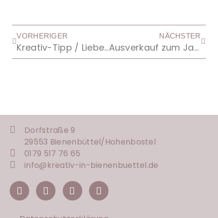
VORHERIGER
NÄCHSTER
Kreativ-Tipp / Liebevolle Worte
Ausverkauf zum Jahresende 2018
Dorfstraße 9
29553 Bienenbüttel/
Hohenbostel
0179 517 76 65
info@kreativ-in-bienenbuettel.de