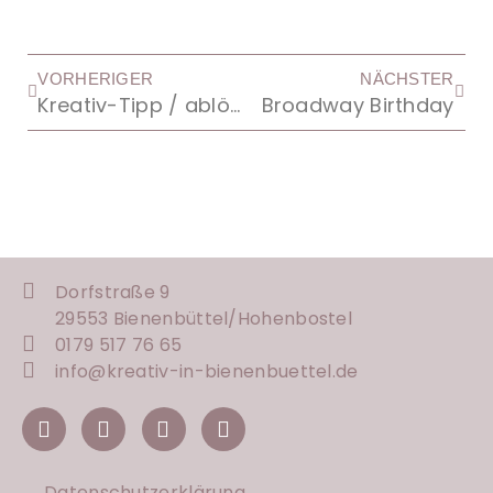
VORHERIGER
NÄCHSTER
Kreativ-Tipp / ablösbare Stempel
Broadway Birthday
Dorfstraße 9
29553 Bienenbüttel/
Hohenbostel
0179 517 76 65
info@kreativ-in-bienenbuettel.de
Datenschutzerklärung