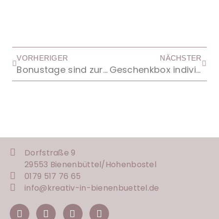
VORHERIGER
NÄCHSTER
Bonustage sind zurück
Geschenkbox individuell / Reisetagebuch
Dorfstraße 9
29553 Bienenbüttel/
Hohenbostel
0179 517 76 65
info@kreativ-in-bienenbuettel.de