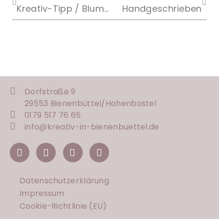
Kreativ-Tipp / Blumenblätter mit Handstanze Heißluftballon
Handgeschrieben
Dorfstraße 9
29553 Bienenbüttel/
Hohenbostel
0179 517 76 65
info@kreativ-in-bienenbuettel.de
Datenschutzerklärung
Impressum
Cookie-Richtlinie (EU)