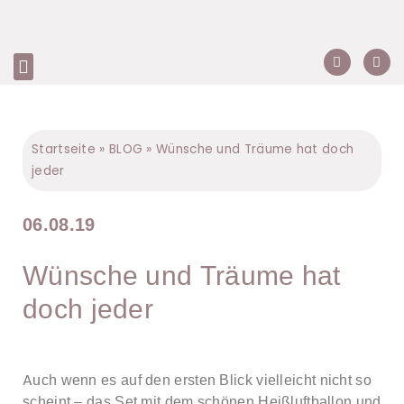
Startseite
»
BLOG
»
Wünsche und Träume hat doch
jeder
06.08.19
Wünsche und Träume hat
doch jeder
A
uch wenn es auf den ersten Blick vielleicht nicht so
scheint – das Set mit dem schönen Heißluftballon und