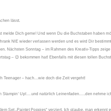
chen lässt.
st melde Dich gerne! Und wenn Du die Buchstaben haben möch
schrank NIE wieder verlassen werden und es wird Dir bestimm
nen. Nächsten Sonntag – im Rahmen des Kreativ-Tipps zeige i
tstag – 😉 bekommen hat! Ebenfalls mit diesen tollen Buchs
ich Teenager – hach…wie doch die Zeit vergeht!
n Stampin‘ Up!….und natürlich Leinenfaden…..den nehme ich
m Set „Paintet Poppies“ verziert. Ich glaube, man erkennt e