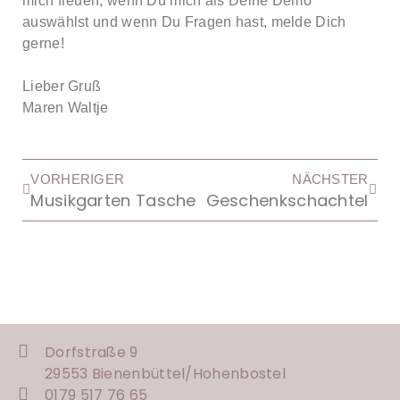
mich freuen, wenn Du mich als Deine Demo
auswählst und wenn Du Fragen hast, melde Dich
gerne!
Lieber Gruß
Maren Waltje
VORHERIGER
NÄCHSTER
Musikgarten Tasche
Geschenkschachtel
Dorfstraße 9
29553 Bienenbüttel/
Hohenbostel
0179 517 76 65