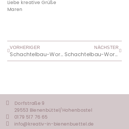
Liebe kreative Grüße
Maren
VORHERIGER
NÄCHSTER
Schachtelbau-Workshop
Schachtelbau-Workshop
Dorfstraße 9
29553 Bienenbüttel/
Hohenbostel
0179 517 76 65
info@kreativ-in-bienenbuettel.de