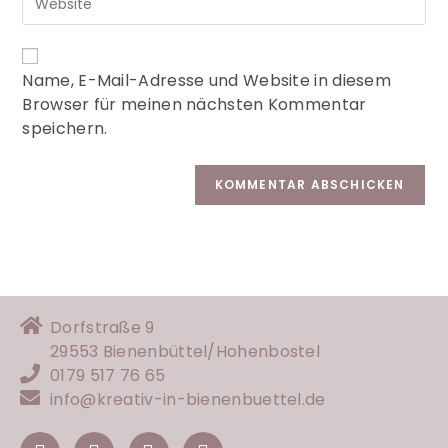
A
Name, E-Mail-Adresse und Website in diesem
l
Browser für meinen nächsten Kommentar
t
speichern.
e
r
n
a
t
i
v
e
:
Dorfstraße 9
29553 Bienenbüttel/
Hohenbostel
0179 517 76 65
info@kreativ-in-bienenbuettel.de