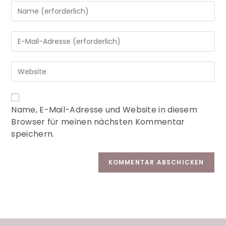
A
Name, E-Mail-Adresse und Website in diesem
l
Browser für meinen nächsten Kommentar
t
speichern.
e
r
n
a
t
i
v
e