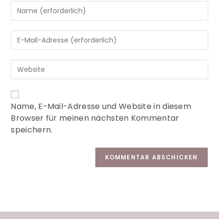
A
Name, E-Mail-Adresse und Website in diesem
l
Browser für meinen nächsten Kommentar
t
speichern.
e
r
n
a
t
i
v
e