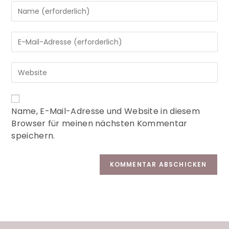
A
Name, E-Mail-Adresse und Website in diesem
l
Browser für meinen nächsten Kommentar
t
speichern.
e
r
n
a
t
i
v
e