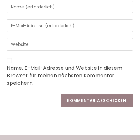
A
Name, E-Mail-Adresse und Website in diesem
l
Browser für meinen nächsten Kommentar
t
speichern.
e
r
n
a
t
i
v
e