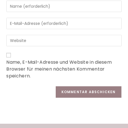
A
Name, E-Mail-Adresse und Website in diesem
l
Browser für meinen nächsten Kommentar
t
speichern.
e
r
n
a
t
i
v
e