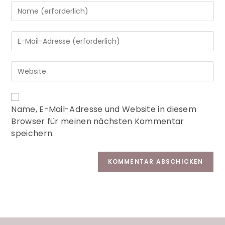
A
Name, E-Mail-Adresse und Website in diesem
l
Browser für meinen nächsten Kommentar
t
speichern.
e
r
n
a
t
i
v
e