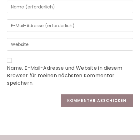
A
Name, E-Mail-Adresse und Website in diesem
l
Browser für meinen nächsten Kommentar
t
speichern.
e
r
n
a
t
i
v
e