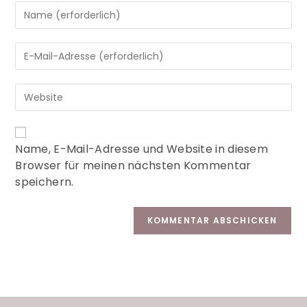
A
Name, E-Mail-Adresse und Website in diesem
l
Browser für meinen nächsten Kommentar
t
speichern.
e
r
n
a
t
i
v
e