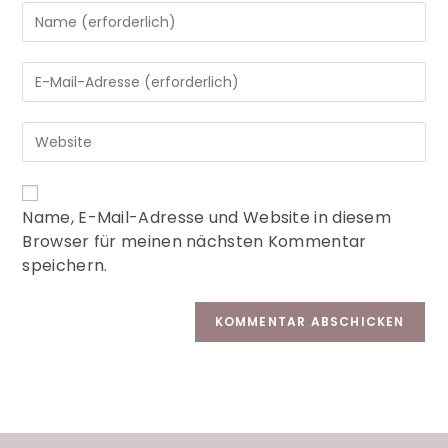
A
Name, E-Mail-Adresse und Website in diesem
l
Browser für meinen nächsten Kommentar
t
speichern.
e
r
n
a
t
i
v
e