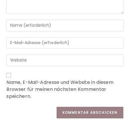
A
Name, E-Mail-Adresse und Website in diesem
l
Browser für meinen nächsten Kommentar
t
speichern.
e
r
n
a
t