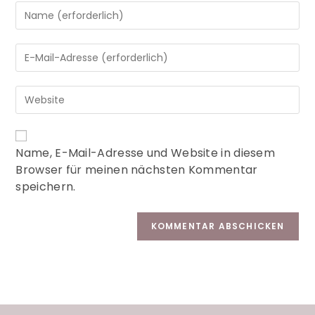
A
Name, E-Mail-Adresse und Website in diesem
l
Browser für meinen nächsten Kommentar
t
speichern.
e
r
n
a
t
i
v
e