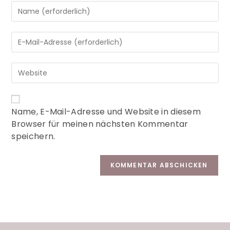
A
Name, E-Mail-Adresse und Website in diesem
l
Browser für meinen nächsten Kommentar
t
speichern.
e
r
n
a
t
i
v
e