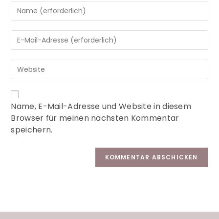
A
Name, E-Mail-Adresse und Website in diesem
l
Browser für meinen nächsten Kommentar
t
speichern.
e
r
n
a
t
i
v
e