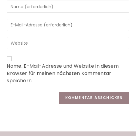
A
Name, E-Mail-Adresse und Website in diesem
l
Browser für meinen nächsten Kommentar
t
speichern.
e
r
n
a
t
i
v
e