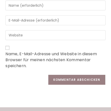
A
Name, E-Mail-Adresse und Website in diesem
l
Browser für meinen nächsten Kommentar
t
speichern.
e
r
n
a
t
i
v
e