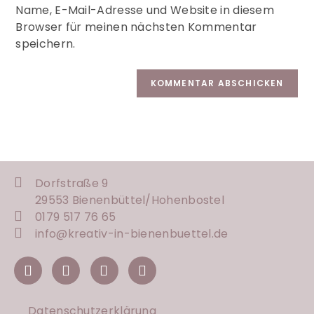
Name, E-Mail-Adresse und Website in diesem
l
Browser für meinen nächsten Kommentar
t
speichern.
e
r
n
a
t
i
v
e
:
Dorfstraße 9
29553 Bienenbüttel/
Hohenbostel
0179 517 76 65
info@kreativ-in-bienenbuettel.de
Datenschutzerklärung