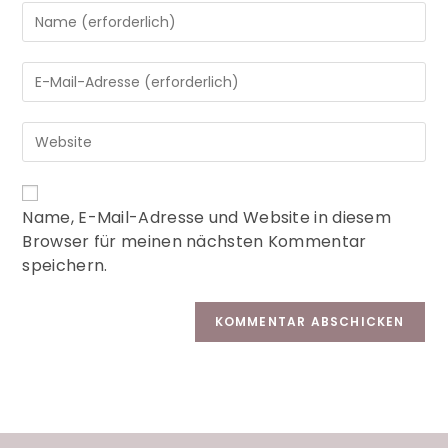
A
Name, E-Mail-Adresse und Website in diesem
l
Browser für meinen nächsten Kommentar
t
speichern.
e
r
n
a
t
i
v
e