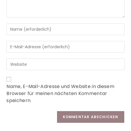
A
Name, E-Mail-Adresse und Website in diesem
l
Browser für meinen nächsten Kommentar
t
speichern.
e
r
n
a
t