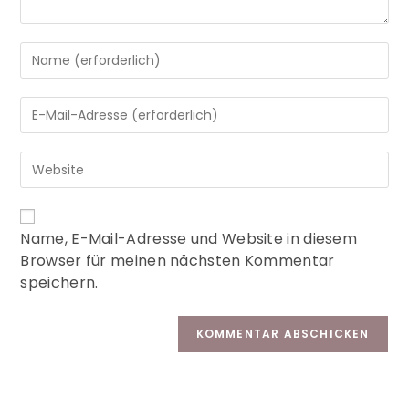
A
Name, E-Mail-Adresse und Website in diesem
l
Browser für meinen nächsten Kommentar
t
speichern.
e
r
n
a
t
i