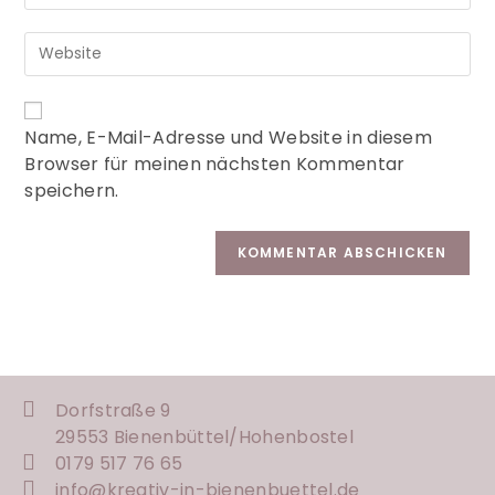
A
Name, E-Mail-Adresse und Website in diesem
l
Browser für meinen nächsten Kommentar
t
speichern.
e
r
n
a
t
i
v
e
:
Dorfstraße 9
29553 Bienenbüttel/
Hohenbostel
0179 517 76 65
info@kreativ-in-bienenbuettel.de