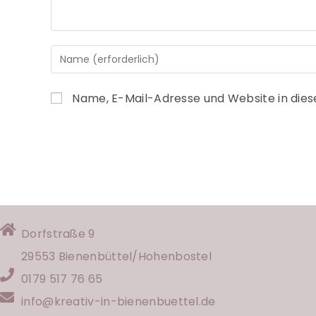
Name, E-Mail-Adresse und Website in die
Dorfstraße 9
29553 Bienenbüttel/
Hohenbostel
0179 517 76 65
info@kreativ-in-bienenbuettel.de