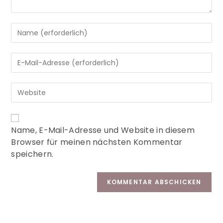
A
Name, E-Mail-Adresse und Website in diesem
l
Browser für meinen nächsten Kommentar
t
speichern.
e
r
n
a
t
i