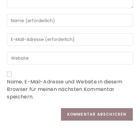
A
Name, E-Mail-Adresse und Website in diesem
l
Browser für meinen nächsten Kommentar
t
speichern.
e
r
n
a
t
i