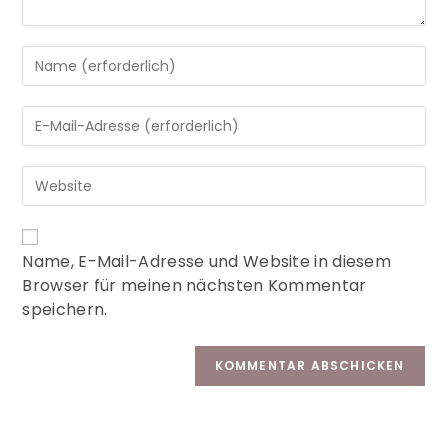
A
Name, E-Mail-Adresse und Website in diesem
l
Browser für meinen nächsten Kommentar
t
speichern.
e
r
n
a
t
i