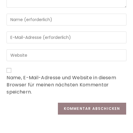
A
Name, E-Mail-Adresse und Website in diesem
l
Browser für meinen nächsten Kommentar
t
speichern.
e
r
n
a
t
i