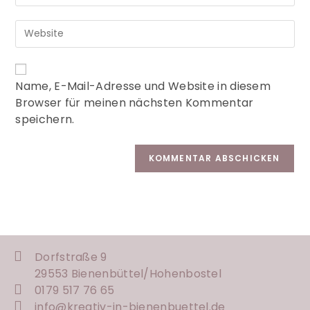
A
Name, E-Mail-Adresse und Website in diesem
l
Browser für meinen nächsten Kommentar
t
speichern.
e
r
n
a
t
i
v
e
:
Dorfstraße 9
29553 Bienenbüttel/
Hohenbostel
0179 517 76 65
info@kreativ-in-bienenbuettel.de