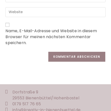
A
Name, E-Mail-Adresse und Website in diesem
l
Browser für meinen nächsten Kommentar
t
speichern.
e
r
n
a
t
i
v
e
:
Dorfstraße 9
29553 Bienenbüttel/
Hohenbostel
0179 517 76 65
info@kreativ-in-bienenbuettel.de