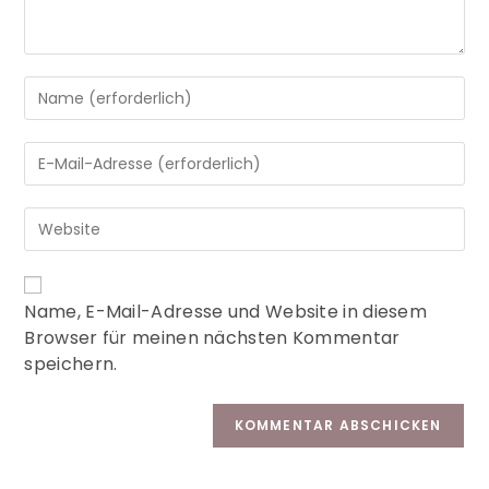
A
Name, E-Mail-Adresse und Website in diesem
l
Browser für meinen nächsten Kommentar
t
speichern.
e
r
n
a
t