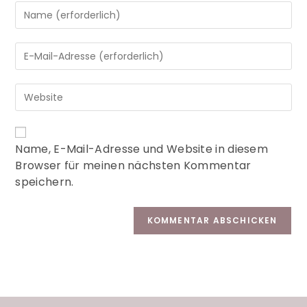
A
Name, E-Mail-Adresse und Website in diesem
l
Browser für meinen nächsten Kommentar
t
speichern.
e
r
n
a
t
i
v
e