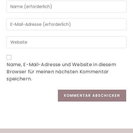
A
Name, E-Mail-Adresse und Website in diesem
l
Browser für meinen nächsten Kommentar
t
speichern.
e
r
n
a
t
i
v
e