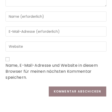
A
Name, E-Mail-Adresse und Website in diesem
l
Browser für meinen nächsten Kommentar
t
speichern.
e
r
n
a
t
i