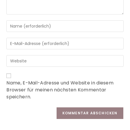
A
Name, E-Mail-Adresse und Website in diesem
l
Browser für meinen nächsten Kommentar
t
speichern.
e
r
n
a
t