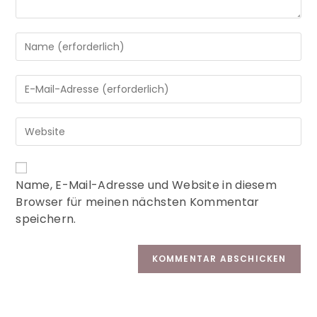
A
Name, E-Mail-Adresse und Website in diesem
l
Browser für meinen nächsten Kommentar
t
speichern.
e
r
n
a
t
i