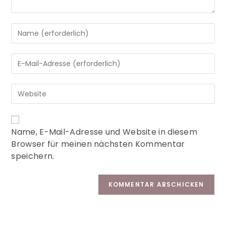
A
Name, E-Mail-Adresse und Website in diesem
l
Browser für meinen nächsten Kommentar
t
speichern.
e
r
n
a
t
i