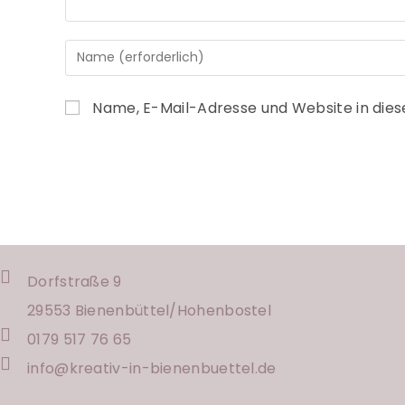
Name, E-Mail-Adresse und Website in die
Dorfstraße 9
29553 Bienenbüttel/
Hohenbostel
0179 517 76 65
info@kreativ-in-bienenbuettel.de