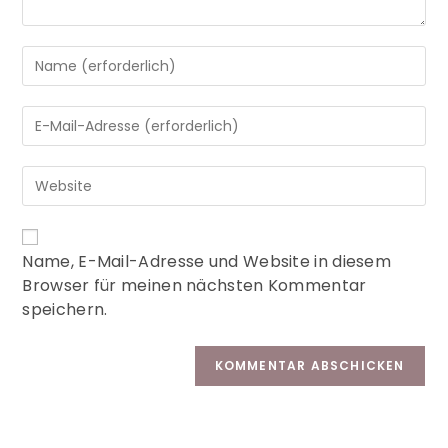
A
Name, E-Mail-Adresse und Website in diesem
l
Browser für meinen nächsten Kommentar
t
speichern.
e
r
n
a
t
i