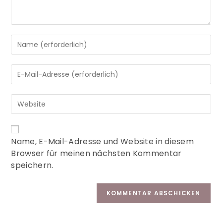
A
Name, E-Mail-Adresse und Website in diesem
l
Browser für meinen nächsten Kommentar
t
speichern.
e
r
n
a
t