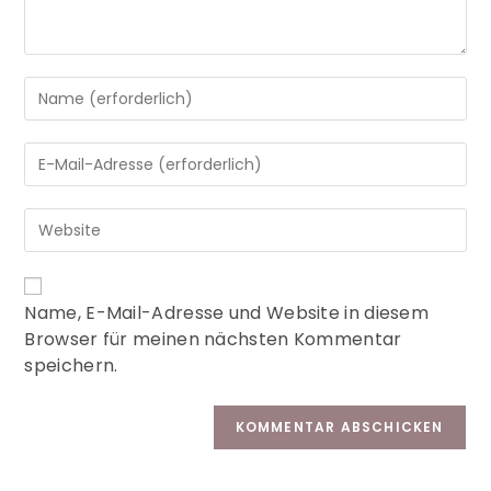
A
Name, E-Mail-Adresse und Website in diesem
l
Browser für meinen nächsten Kommentar
t
speichern.
e
r
n
a
t