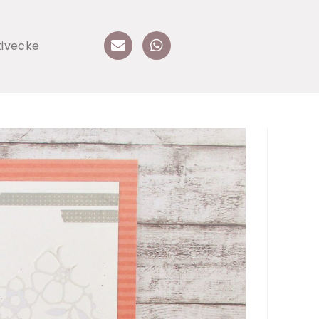
tivecke