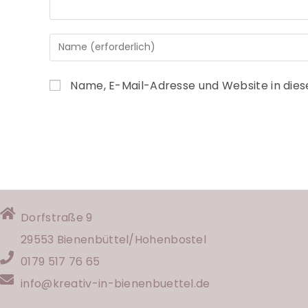
Name, E-Mail-Adresse und Website in die
Dorfstraße 9
29553 Bienenbüttel/
Hohenbostel
0179 517 76 65
info@kreativ-in-bienenbuettel.de