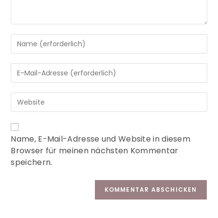
A
Name, E-Mail-Adresse und Website in diesem
l
Browser für meinen nächsten Kommentar
t
speichern.
e
r
n
a
t