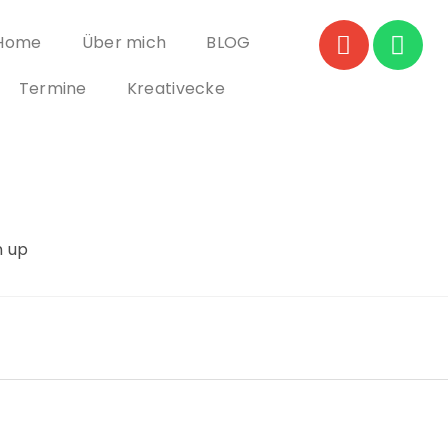
Home
Über mich
BLOG
Termine
Kreativecke
n up